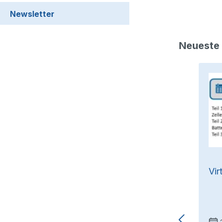
Newsletter
Neueste
 (f) „Knopfzellen-Batterien“
Vir