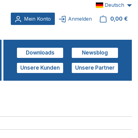
Deutsch
0,00 €
Ware
Mein Konto
Anmelden
Downloads
Newsblog
Unsere Kunden
Unsere Partner