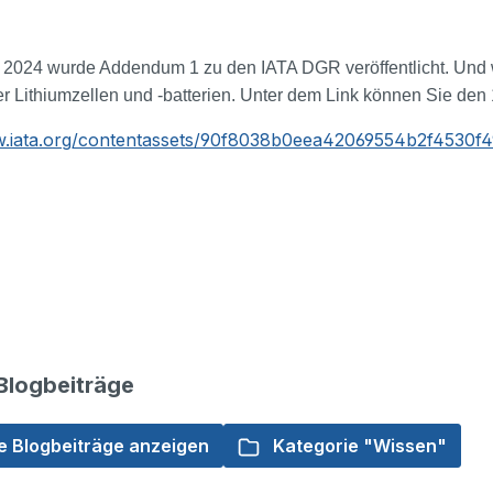
l 2024 wurde Addendum 1 zu den IATA DGR veröffentlicht. Und w
r Lithiumzellen und -batterien. Unter dem Link können Sie den 
w.iata.org/contentassets/90f8038b0eea42069554b2f4530f
Blogbeiträge
e Blogbeiträge anzeigen
Kategorie "Wissen"