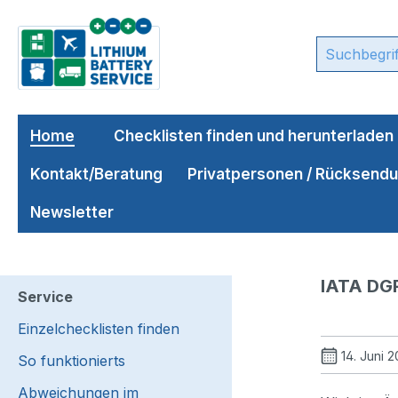
m Hauptinhalt springen
Zur Suche springen
Zur Hauptnavigation springen
Home
Checklisten finden und herunterladen
Kontakt/Beratung
Privatpersonen / Rücksend
Newsletter
IATA DGR
Service
Einzelchecklisten finden
14. Juni 
So funktionierts
Abweichungen im