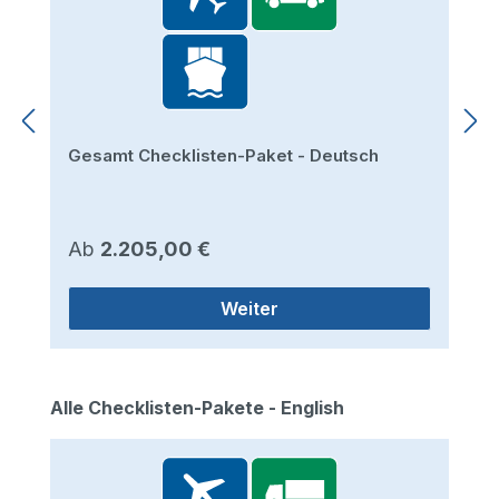
Gesamt Checklisten-Paket - Deutsch
Regulärer Preis:
Ab
2.205,00 €
Weiter
Produktgalerie überspringen
Alle Checklisten-Pakete - English