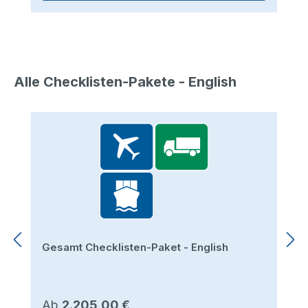
Alle Checklisten-Pakete - English
Produktgalerie überspringen
Gesamt Checklisten-Paket - English
Regulärer Preis:
Ab
2.205,00 €