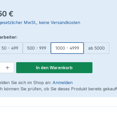
reis:
50 €
 gesetzlicher MwSt., keine Versandkosten
auswählen
arbeiter:
50 - 499
500 - 999
1000 - 4999
ab 5000
 Anzahl: Gib den gewünschten Wert ein
In den Warenkorb
elden Sie sich im Shop an:
Anmelden
 können Sie prüfen, ob Sie dieses Produkt bereits gekauf