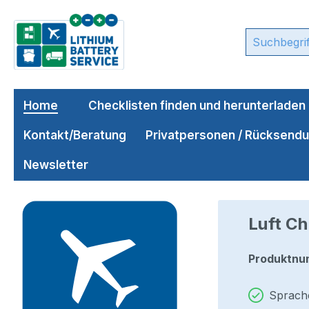
m Hauptinhalt springen
Zur Suche springen
Zur Hauptnavigation springen
Home
Checklisten finden und herunterladen
Kontakt/Beratung
Privatpersonen / Rücksend
Newsletter
Bildergalerie überspringen
Luft Ch
Produktnu
Sprach