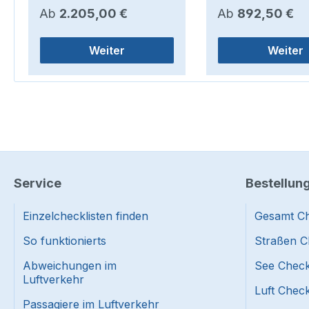
Regulärer Preis:
Regulärer Preis:
Ab
2.205,00 €
Ab
892,50 €
Weiter
Weiter
Service
Bestellun
Einzelchecklisten finden
Gesamt Ch
So funktionierts
Straßen C
Abweichungen im
See Check
Luftverkehr
Luft Check
Passagiere im Luftverkehr