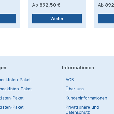
Regulärer Preis:
Regulär
Ab
892,50 €
Ab
892
Weiter
gen
Informationen
ecklisten-Paket
AGB
hecklisten-Paket
Über uns
listen-Paket
Kundeninformationen
listen-Paket
Privatsphäre und
Datenschutz