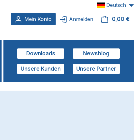
Deutsch
0,00 €
Ware
Mein Konto
Anmelden
Downloads
Newsblog
Unsere Kunden
Unsere Partner