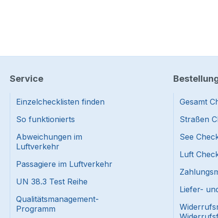
Service
Bestellun
Einzelchecklisten finden
Gesamt Ch
So funktionierts
Straßen C
Abweichungen im
See Check
Luftverkehr
Luft Check
Passagiere im Luftverkehr
Zahlungsmi
UN 38.3 Test Reihe
Liefer- u
Qualitätsmanagement-
Widerrufs
Programm
Widerrufs