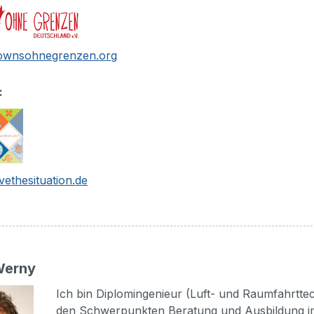
ownsohnegrenzen.org
:
ethesituation.de
Werny
Ich bin Diplomingenieur (Luft- und Raumfahrtte
den Schwerpunkten Beratung und Ausbildung im 