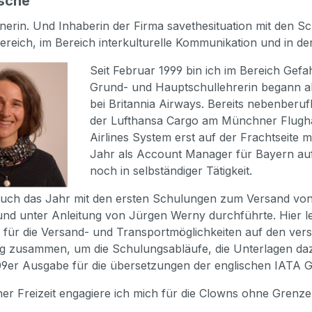
sche
ainerin. Und Inhaberin der Firma savethesituation mit den
reich, im Bereich interkulturelle Kommunikation und in de
Seit Februar 1999 bin ich im Bereich Gef
Grund- und Hauptschullehrerin begann alle
bei Britannia Airways. Bereits nebenberufl
der Lufthansa Cargo am Münchner Flugha
Airlines System erst auf der Frachtseite
Jahr als Account Manager für Bayern auf
noch in selbständiger Tätigkeit.
uch das Jahr mit den ersten Schulungen zum Versand von Li
nd unter Anleitung von Jürgen Werny durchführte. Hier le
n für die Versand- und Transportmöglichkeiten auf den ver
ng zusammen, um die Schulungsabläufe, die Unterlagen daz
09er Ausgabe für die übersetzungen der englischen IATA G
er Freizeit engagiere ich mich für die Clowns ohne Grenze