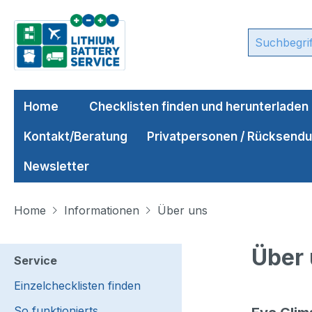
m Hauptinhalt springen
Zur Suche springen
Zur Hauptnavigation springen
Home
Checklisten finden und herunterladen
Kontakt/Beratung
Privatpersonen / Rücksend
Newsletter
Home
Informationen
Über uns
Über
Service
Einzelchecklisten finden
So funktionierts