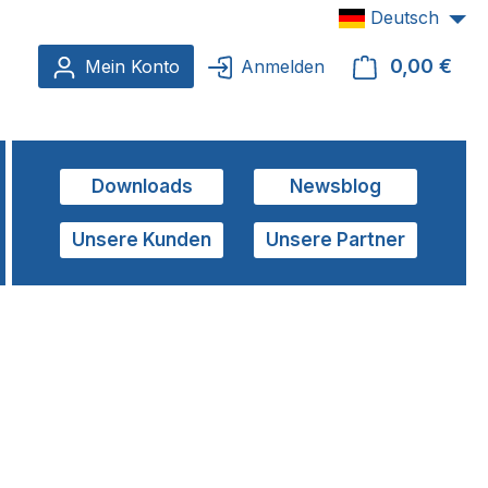
Deutsch
0,00 €
Ware
Mein Konto
Anmelden
Downloads
Newsblog
Unsere Kunden
Unsere Partner