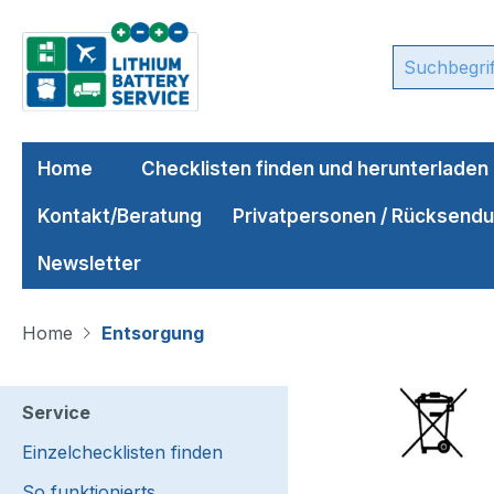
m Hauptinhalt springen
Zur Suche springen
Zur Hauptnavigation springen
Home
Checklisten finden und herunterladen
Kontakt/Beratung
Privatpersonen / Rücksend
Newsletter
Home
Entsorgung
Service
Einzelchecklisten finden
So funktionierts