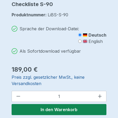
Checkliste S-90
Produktnummer:
LiBS-S-90
Sprache der Download-Datei:
Deutsch
English
Als Sofortdownload verfügbar
Regulärer Preis:
189,00 €
Preis zzgl. gesetzlicher MwSt., keine
Versandkosten
Produkt Anzahl: Gib den gewünschten 
In den Warenkorb