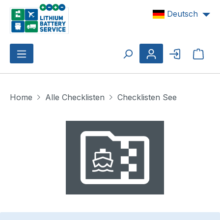
Zum Hauptinhalt springen
Deutsch
Ware
Home
Alle Checklisten
Checklisten See
Bildergalerie überspringen