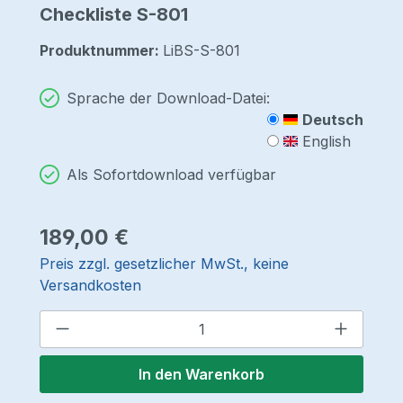
Checkliste S-801
Produktnummer:
LiBS-S-801
Sprache der Download-Datei:
Deutsch
English
Als Sofortdownload verfügbar
Regulärer Preis:
189,00 €
Preis zzgl. gesetzlicher MwSt., keine
Versandkosten
Produkt Anzahl: Gib den gewünschten 
In den Warenkorb