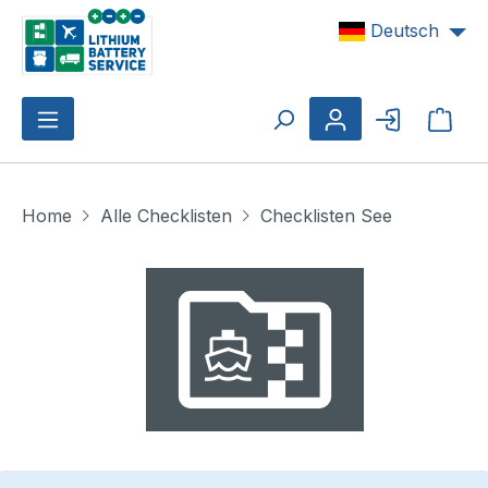
Zum Hauptinhalt springen
Deutsch
Ware
Home
Alle Checklisten
Checklisten See
Bildergalerie überspringen