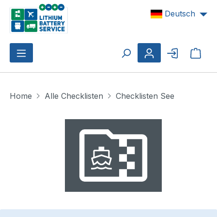
Zum Hauptinhalt springen
Deutsch
Ware
Home
Alle Checklisten
Checklisten See
Bildergalerie überspringen