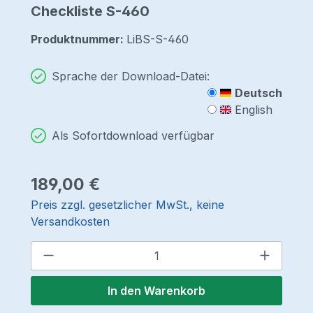
Checkliste S-460
Produktnummer:
LiBS-S-460
Sprache der Download-Datei:
Deutsch
English
Als Sofortdownload verfügbar
Regulärer Preis:
189,00 €
Preis zzgl. gesetzlicher MwSt., keine
Versandkosten
Produkt Anzahl: Gib den gewünschten 
In den Warenkorb