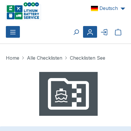
Zum Hauptinhalt springen
Deutsch
Ware
Home
Alle Checklisten
Checklisten See
Bildergalerie überspringen