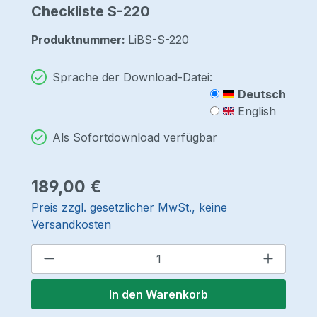
Checkliste S-220
Produktnummer:
LiBS-S-220
Sprache der Download-Datei:
Deutsch
English
Als Sofortdownload verfügbar
Regulärer Preis:
189,00 €
Preis zzgl. gesetzlicher MwSt., keine
Versandkosten
Produkt Anzahl: Gib den gewünschten 
In den Warenkorb