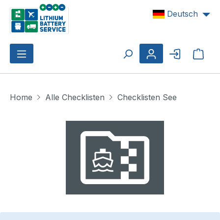
Zum Hauptinhalt springen
Deutsch
Ware
Home
Alle Checklisten
Checklisten See
Bildergalerie überspringen