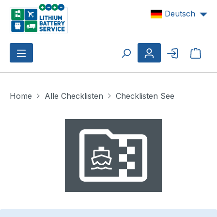
Zum Hauptinhalt springen
Deutsch
Ware
Home
Alle Checklisten
Checklisten See
Bildergalerie überspringen