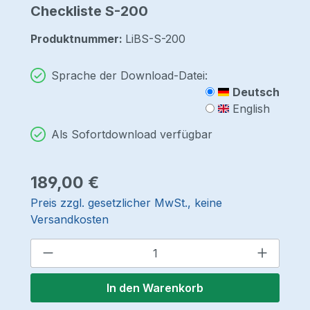
Checkliste S-200
Produktnummer:
LiBS-S-200
Sprache der Download-Datei:
Deutsch
English
Als Sofortdownload verfügbar
Regulärer Preis:
189,00 €
Preis zzgl. gesetzlicher MwSt., keine
Versandkosten
Produkt Anzahl: Gib den gewünschten 
In den Warenkorb