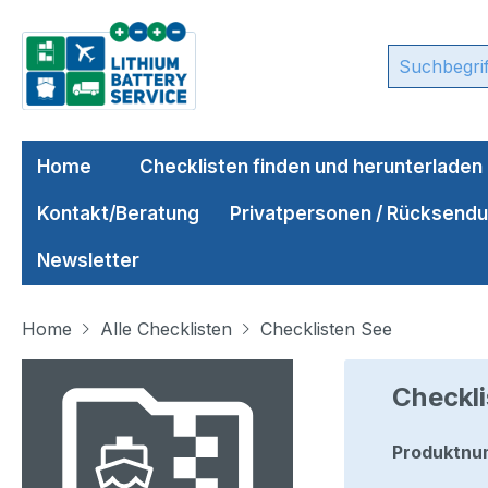
m Hauptinhalt springen
Zur Suche springen
Zur Hauptnavigation springen
Home
Checklisten finden und herunterladen
Kontakt/Beratung
Privatpersonen / Rücksend
Newsletter
Home
Alle Checklisten
Checklisten See
Bildergalerie überspringen
Checkli
Produktnu