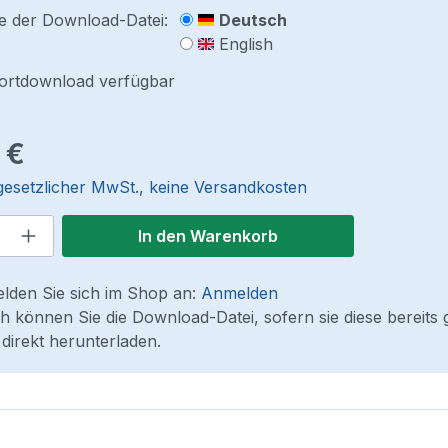
e der Download-Datei:
Deutsch
English
fortdownload verfügbar
reis:
 €
 gesetzlicher MwSt., keine Versandkosten
 Anzahl: Gib den gewünschten Wert ein
In den Warenkorb
elden Sie sich im Shop an:
Anmelden
 können Sie die Download-Datei, sofern sie diese bereits 
direkt herunterladen.