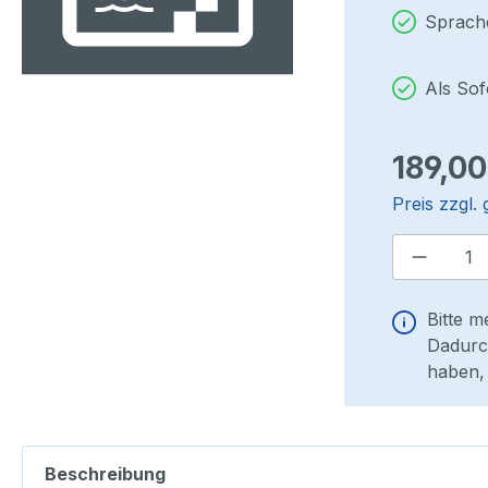
Sprach
Als So
Regulärer P
189,00
Preis zzgl.
Produkt
Bitte m
Dadurch
haben, 
Beschreibung