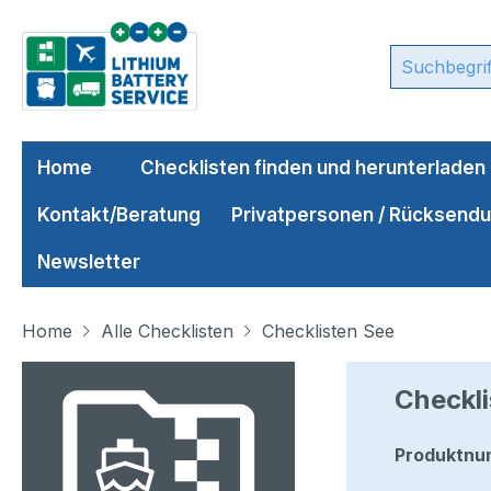
m Hauptinhalt springen
Zur Suche springen
Zur Hauptnavigation springen
Home
Checklisten finden und herunterladen
Kontakt/Beratung
Privatpersonen / Rücksend
Newsletter
Home
Alle Checklisten
Checklisten See
Bildergalerie überspringen
Checkl
Produktnu