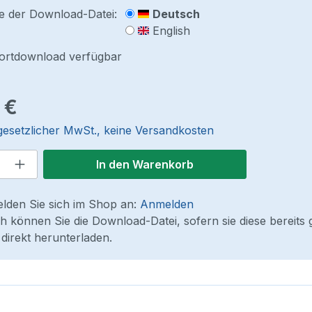
e der Download-Datei:
Deutsch
English
fortdownload verfügbar
reis:
 €
 gesetzlicher MwSt., keine Versandkosten
 Anzahl: Gib den gewünschten Wert ein
In den Warenkorb
elden Sie sich im Shop an:
Anmelden
 können Sie die Download-Datei, sofern sie diese bereits 
direkt herunterladen.