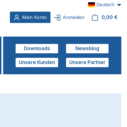
Deutsch
0,00 €
Ware
Mein Konto
Anmelden
Downloads
Newsblog
Unsere Kunden
Unsere Partner