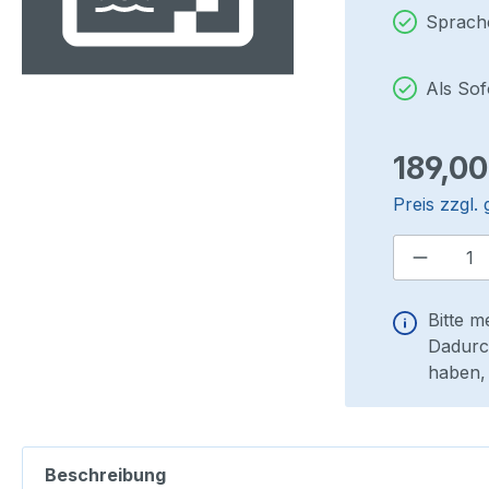
Sprach
Als So
Regulärer P
189,00
Preis zzgl.
Produkt
Bitte m
Dadurch
haben, 
Beschreibung