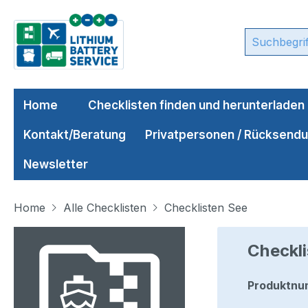
m Hauptinhalt springen
Zur Suche springen
Zur Hauptnavigation springen
Home
Checklisten finden und herunterladen
Kontakt/Beratung
Privatpersonen / Rücksend
Newsletter
Home
Alle Checklisten
Checklisten See
Bildergalerie überspringen
Checkli
Produktnu