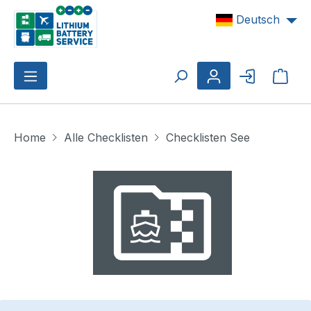
Zum Hauptinhalt springen
Deutsch
Ware
Home
Alle Checklisten
Checklisten See
Bildergalerie überspringen