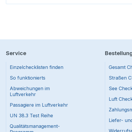
Service
Bestellun
Einzelchecklisten finden
Gesamt Ch
So funktionierts
Straßen C
Abweichungen im
See Check
Luftverkehr
Luft Check
Passagiere im Luftverkehr
Zahlungsmi
UN 38.3 Test Reihe
Liefer- u
Qualitätsmanagement-
Widerrufs