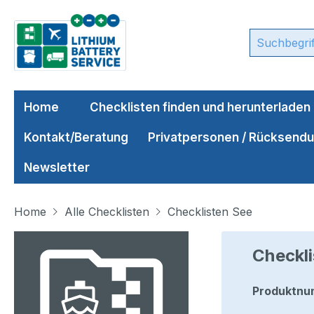
m Hauptinhalt springen
Zur Suche springen
Zur Hauptnavigation springen
Home
Checklisten finden und herunterladen
Kontakt/Beratung
Privatpersonen / Rücksend
Newsletter
Home
Alle Checklisten
Checklisten See
Bildergalerie überspringen
Checkli
Produktnu