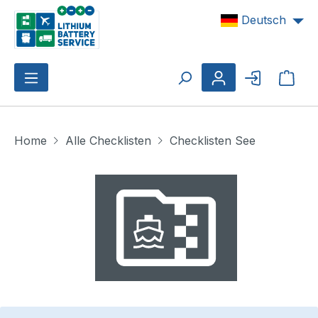
Zum Hauptinhalt springen
Deutsch
Ware
Home
Alle Checklisten
Checklisten See
Bildergalerie überspringen