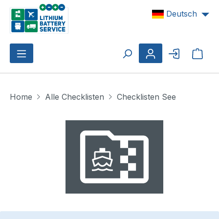
Zum Hauptinhalt springen
Deutsch
Ware
Home
Alle Checklisten
Checklisten See
Bildergalerie überspringen