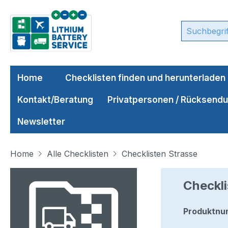
m Hauptinhalt springen
Zur Suche springen
Zur Hauptnavigation springen
Home
Checklisten finden und herunterladen
Kontakt/Beratung
Privatpersonen / Rücksend
Newsletter
Home
Alle Checklisten
Checklisten Strasse
Bildergalerie überspringen
Checkl
Produktnu