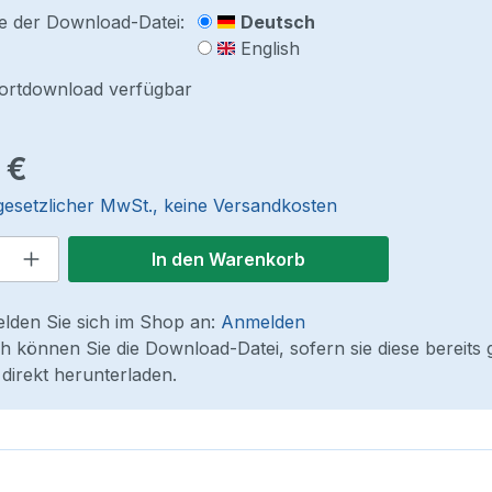
e der Download-Datei:
Deutsch
English
fortdownload verfügbar
reis:
 €
 gesetzlicher MwSt., keine Versandkosten
 Anzahl: Gib den gewünschten Wert ein
In den Warenkorb
elden Sie sich im Shop an:
Anmelden
 können Sie die Download-Datei, sofern sie diese bereits 
direkt herunterladen.