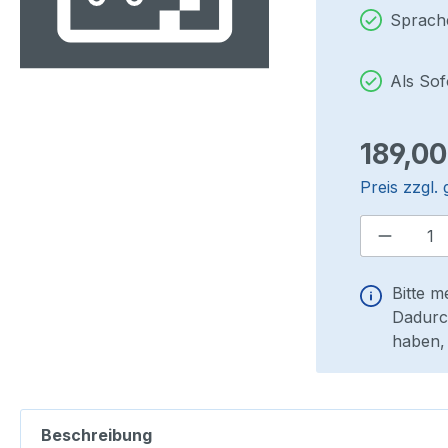
Sprach
Als So
Regulärer P
189,00
Preis zzgl.
Produkt
Bitte m
Dadurch
haben, 
Beschreibung