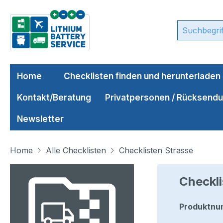
m Hauptinhalt springen
Zur Suche springen
Zur Hauptnavigation springen
Home
Checklisten finden und herunterladen
Kontakt/Beratung
Privatpersonen / Rücksend
Newsletter
Home
Alle Checklisten
Checklisten Strasse
Bildergalerie überspringen
Checkli
Produktnu