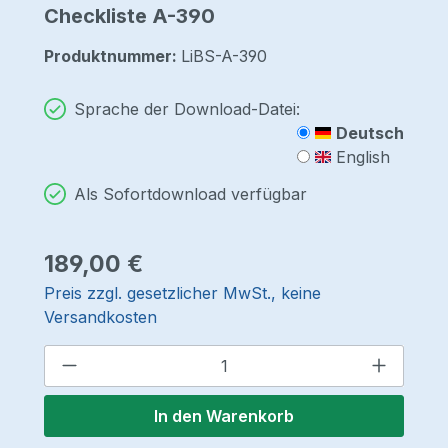
Checkliste A-390
Produktnummer:
LiBS-A-390
Sprache der Download-Datei:
Deutsch
English
Als Sofortdownload verfügbar
Regulärer Preis:
189,00 €
Preis zzgl. gesetzlicher MwSt., keine
Versandkosten
Produkt Anzahl: Gib den gewünschten 
In den Warenkorb