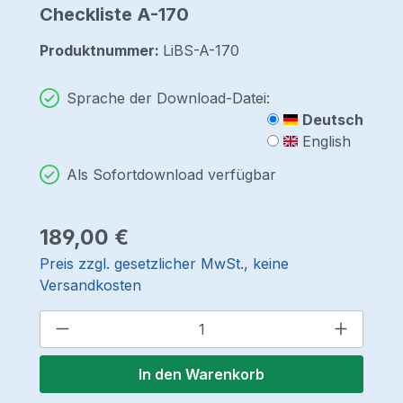
Checkliste A-170
Produktnummer:
LiBS-A-170
Sprache der Download-Datei:
Deutsch
English
Als Sofortdownload verfügbar
Regulärer Preis:
189,00 €
Preis zzgl. gesetzlicher MwSt., keine
Versandkosten
Produkt Anzahl: Gib den gewünschten 
In den Warenkorb