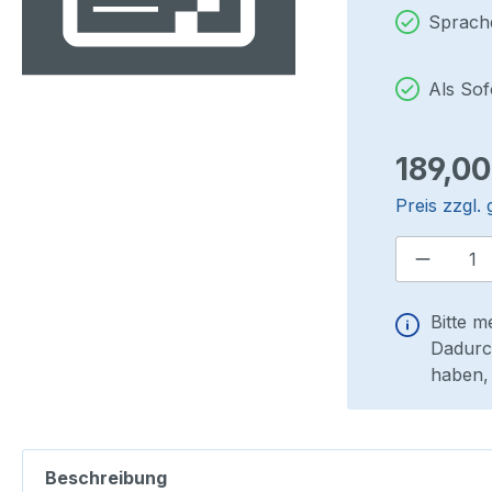
Sprach
Als So
Regulärer P
189,00
Preis zzgl.
Produkt
Bitte m
Dadurch
haben, 
Beschreibung