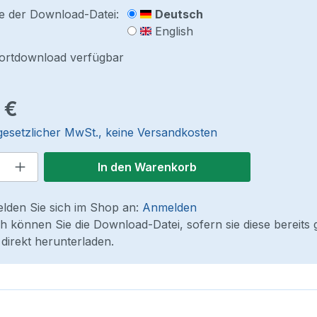
e der Download-Datei:
Deutsch
English
fortdownload verfügbar
reis:
 €
 gesetzlicher MwSt., keine Versandkosten
 Anzahl: Gib den gewünschten Wert ein
In den Warenkorb
elden Sie sich im Shop an:
Anmelden
 können Sie die Download-Datei, sofern sie diese bereits 
direkt herunterladen.