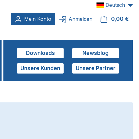
Deutsch
0,00 €
Ware
Mein Konto
Anmelden
Downloads
Newsblog
Unsere Kunden
Unsere Partner