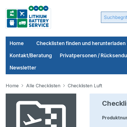
m Hauptinhalt springen
Zur Suche springen
Zur Hauptnavigation springen
Home
Checklisten finden und herunterladen
Kontakt/Beratung
Privatpersonen / Rücksend
Newsletter
Home
Alle Checklisten
Checklisten Luft
Bildergalerie überspringen
Checkli
Produktnu