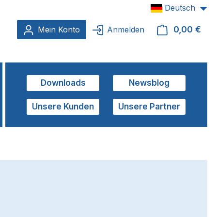
Deutsch
0,00 €
Ware
Mein Konto
Anmelden
Downloads
Newsblog
Unsere Kunden
Unsere Partner