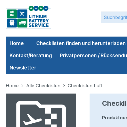
m Hauptinhalt springen
Zur Suche springen
Zur Hauptnavigation springen
Home
Checklisten finden und herunterladen
Kontakt/Beratung
Privatpersonen / Rücksend
Newsletter
Home
Alle Checklisten
Checklisten Luft
Bildergalerie überspringen
Checkli
Produktnu