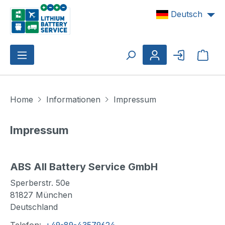
Zum Hauptinhalt springen
Deutsch
Ware
Home
Informationen
Impressum
Impressum
ABS All Battery Service GmbH
Sperberstr. 50e
81827 München
Deutschland
Telefon:
+49-89-43579624