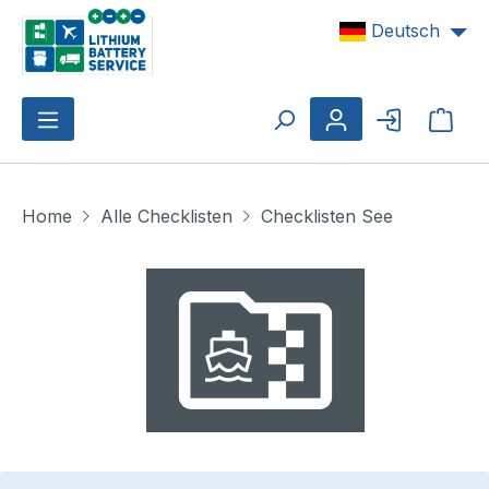
Zum Hauptinhalt springen
Deutsch
Ware
Home
Alle Checklisten
Checklisten See
Bildergalerie überspringen