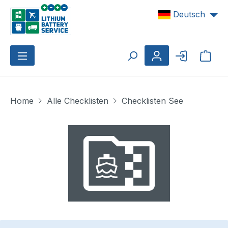
Zum Hauptinhalt springen
Deutsch
Ware
Home
Alle Checklisten
Checklisten See
Bildergalerie überspringen