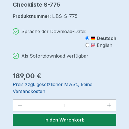
Checkliste S-775
Produktnummer:
LiBS-S-775
Sprache der Download-Datei:
Deutsch
English
Als Sofortdownload verfügbar
Regulärer Preis:
189,00 €
Preis zzgl. gesetzlicher MwSt., keine
Versandkosten
Produkt Anzahl: Gib den gewünschten 
In den Warenkorb