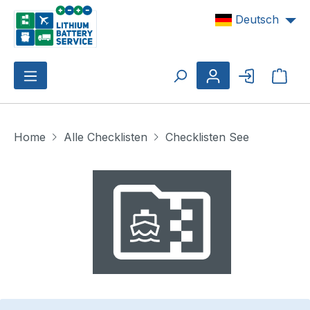
Zum Hauptinhalt springen
Deutsch
Ware
Home
Alle Checklisten
Checklisten See
Bildergalerie überspringen