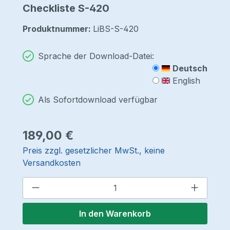
Checkliste S-420
Produktnummer:
LiBS-S-420
Sprache der Download-Datei:
Deutsch
English
Als Sofortdownload verfügbar
Regulärer Preis:
189,00 €
Preis zzgl. gesetzlicher MwSt., keine
Versandkosten
Produkt Anzahl: Gib den gewünschten 
In den Warenkorb