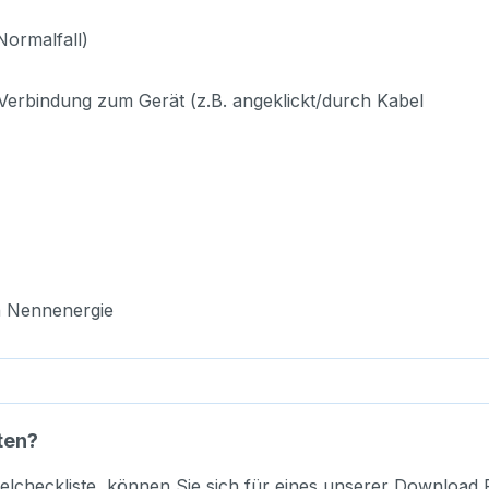
Normalfall)
t Verbindung zum Gerät (z.B. angeklickt/durch Kabel
Wh Nennenergie
ten?
elcheckliste, können Sie sich für eines unserer Download 