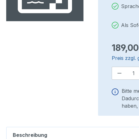
Sprach
Als So
Regulärer P
189,00
Preis zzgl.
Produkt
Bitte m
Dadurch
haben, 
Beschreibung