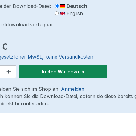
e der Download-Datei:
Deutsch
English
fortdownload verfügbar
reis:
 €
 gesetzlicher MwSt., keine Versandkosten
 Anzahl: Gib den gewünschten Wert ein
In den Warenkorb
elden Sie sich im Shop an:
Anmelden
 können Sie die Download-Datei, sofern sie diese bereits 
direkt herunterladen.