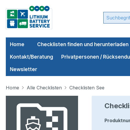
m Hauptinhalt springen
Zur Suche springen
Zur Hauptnavigation springen
Home
Checklisten finden und herunterladen
Kontakt/Beratung
Privatpersonen / Rücksend
Newsletter
Home
Alle Checklisten
Checklisten See
Bildergalerie überspringen
Checkli
Produktnu