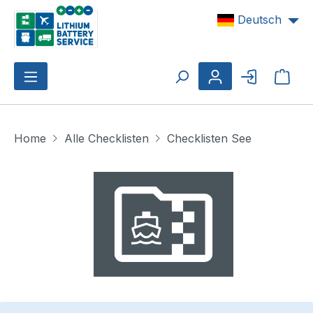
Zum Hauptinhalt springen
Deutsch
Ware
Home
Alle Checklisten
Checklisten See
Bildergalerie überspringen