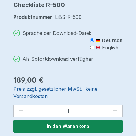
Checkliste R-500
Produktnummer:
LiBS-R-500
Sprache der Download-Datei:
Deutsch
English
Als Sofortdownload verfügbar
Regulärer Preis:
189,00 €
Preis zzgl. gesetzlicher MwSt., keine
Versandkosten
Produkt Anzahl: Gib den gewünschten 
In den Warenkorb