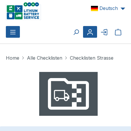
Zum Hauptinhalt springen
Deutsch
Ware
Home
Alle Checklisten
Checklisten Strasse
Bildergalerie überspringen