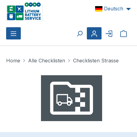
Zum Hauptinhalt springen
Deutsch
Ware
Home
Alle Checklisten
Checklisten Strasse
Bildergalerie überspringen