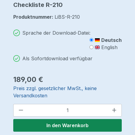
Checkliste R-210
Produktnummer:
LiBS-R-210
Sprache der Download-Datei:
Deutsch
English
Als Sofortdownload verfügbar
Regulärer Preis:
189,00 €
Preis zzgl. gesetzlicher MwSt., keine
Versandkosten
Produkt Anzahl: Gib den gewünschten 
In den Warenkorb