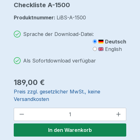
Checkliste A-1500
Produktnummer:
LiBS-A-1500
Sprache der Download-Datei:
Deutsch
English
Als Sofortdownload verfügbar
Regulärer Preis:
189,00 €
Preis zzgl. gesetzlicher MwSt., keine
Versandkosten
Produkt Anzahl: Gib den gewünschten 
In den Warenkorb