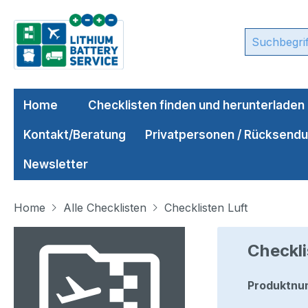
m Hauptinhalt springen
Zur Suche springen
Zur Hauptnavigation springen
Home
Checklisten finden und herunterladen
Kontakt/Beratung
Privatpersonen / Rücksend
Newsletter
Home
Alle Checklisten
Checklisten Luft
Bildergalerie überspringen
Checkli
Produktnu