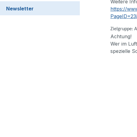
Weitere In
Newsletter
https://ww
PageID=23
Zielgruppe: A
Achtung!
Wer im Luft
spezielle S