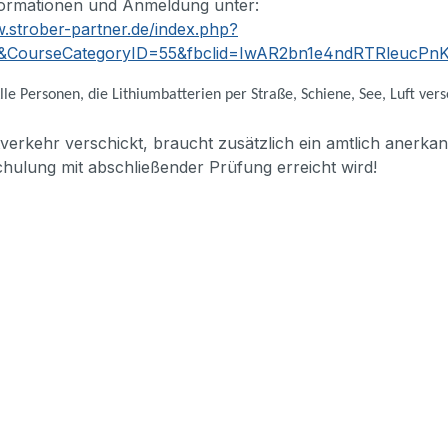
formationen und Anmeldung unter:
w.strober-partner.de/index.php?
&CourseCategoryID=55&fbclid=IwAR2bn1e4ndRTRleucPn
lle Personen, die Lithiumbatterien per Straße, Schiene, See, Luft ve
verkehr verschickt, braucht zusätzlich ein amtlich anerkan
chulung mit abschließender Prüfung erreicht wird!