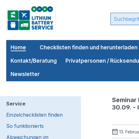
m Hauptinhalt springen
Zur Suche springen
Zur Hauptnavigation springen
Home
Checklisten finden und herunterladen
Kontakt/Beratung
Privatpersonen / Rücksend
Newsletter
Seminar 
Service
30.09. - 
Einzelchecklisten finden
So funktionierts
13. Febru
Abweichungen im