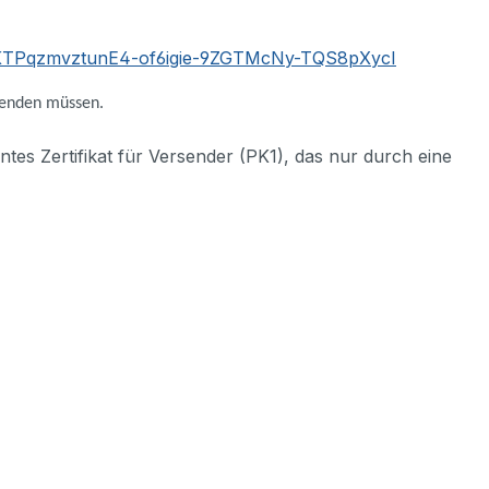
KTPqzmvztunE4-of6igie-9ZGTMcNy-TQS8pXycI
rsenden müssen.
ntes Zertifikat für Versender (PK1), das nur durch eine