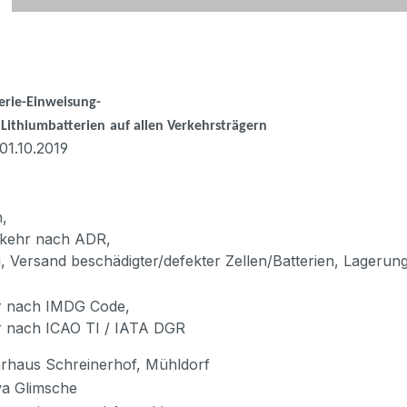
erie-Einweisung-
Lithiumbatterien
auf allen Verkehrsträgern
 01.10.2019
n,
rkehr nach ADR,
 Versand beschädigter/defekter Zellen/Batterien, Lagerun
r nach IMDG Code,
r nach ICAO TI / IATA DGR
haus Schreinerhof, Mühldorf
a Glimsche