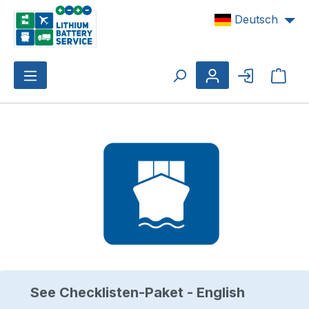
Zum Hauptinhalt springen
Deutsch
Ware
Bildergalerie überspringen
See Checklisten-Paket - English