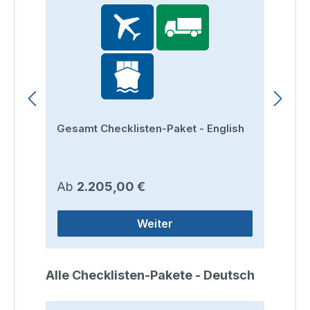
Gesamt Checklisten-Paket - English
St
Regulärer Preis:
Re
Ab
2.205,00 €
A
Weiter
Produktgalerie überspringen
Alle Checklisten-Pakete - Deutsch