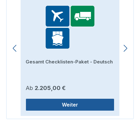
Gesamt Checklisten-Paket - Deutsch
St
Regulärer Preis:
Re
Ab
2.205,00 €
A
Weiter