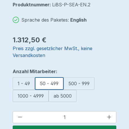
Produktnummer:
LiBS-P-SEA-EN.2
Sprache des Paketes:
English
Regulärer Preis:
1.312,50 €
Preis zzgl. gesetzlicher MwSt., keine
Versandkosten
auswählen
Anzahl Mitarbeiter:
1 - 49
50 - 499
500 - 999
1000 - 4999
ab 5000
Produkt Anzahl: Gib den gewünschten 