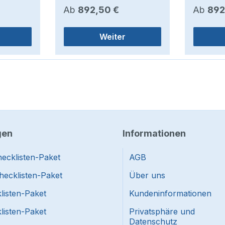
Regulärer Preis:
Regulär
Ab
892,50 €
Ab
892
Weiter
gen
Informationen
ecklisten-Paket
AGB
hecklisten-Paket
Über uns
listen-Paket
Kundeninformationen
listen-Paket
Privatsphäre und
Datenschutz