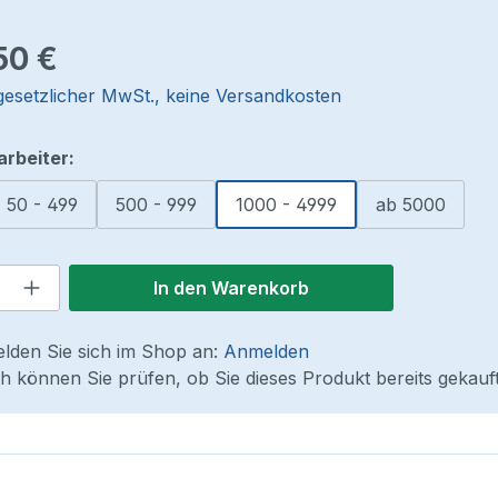
reis:
50 €
 gesetzlicher MwSt., keine Versandkosten
auswählen
arbeiter:
50 - 499
500 - 999
1000 - 4999
ab 5000
 Anzahl: Gib den gewünschten Wert ein
In den Warenkorb
elden Sie sich im Shop an:
Anmelden
 können Sie prüfen, ob Sie dieses Produkt bereits gekauf