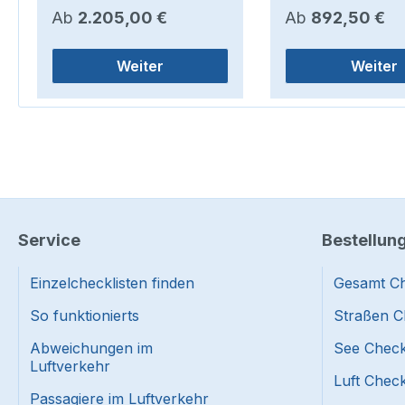
Regulärer Preis:
Regulärer Preis:
Ab
2.205,00 €
Ab
892,50 €
Weiter
Weiter
Service
Bestellun
Einzelchecklisten finden
Gesamt Ch
So funktionierts
Straßen C
Abweichungen im
See Check
Luftverkehr
Luft Check
Passagiere im Luftverkehr