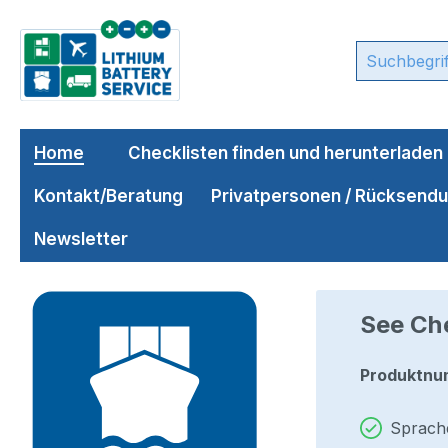
m Hauptinhalt springen
Zur Suche springen
Zur Hauptnavigation springen
Home
Checklisten finden und herunterladen
Kontakt/Beratung
Privatpersonen / Rücksend
Newsletter
Bildergalerie überspringen
See Che
Produktnu
Sprach